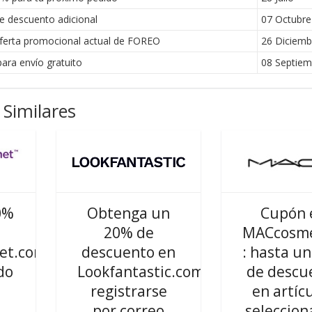
 descuento adicional
07 Octubre
ferta promocional actual de FOREO
26 Diciemb
ra envío gratuito
08 Septiem
Similares
0%
Obtenga un
Cupón 
20% de
MACcosme
et.com
descuento en
: hasta u
do
Lookfantastic.com
de descu
registrarse
en artíc
por correo
seleccion