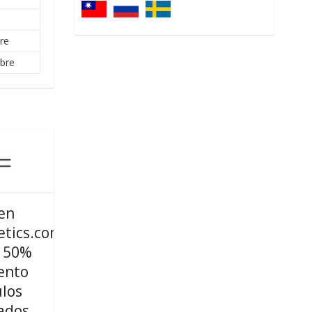
re
bre
en
tics.com
n 50%
ento
ulos
ados