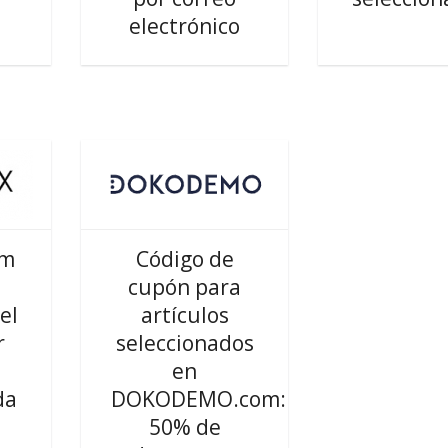
electrónico
om
Código de
cupón para
el
artículos
r
seleccionados
en
da
DOKODEMO.com:
50% de