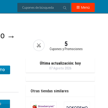
Menú
to →
5
Cupones y Promociones
Última actualización: hoy
07 Agosto 2026
NTO
Otras tiendas similares
O
DD10