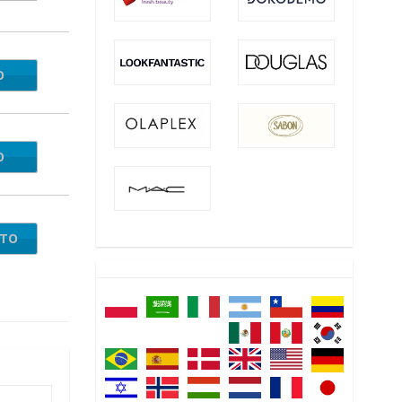
O
NT10
O
SHIP
NTO