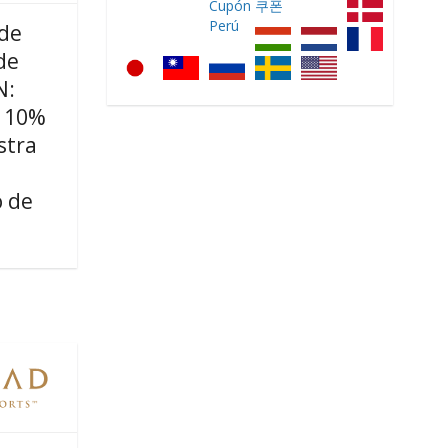
 de
de
N:
n 10%
istra
 de