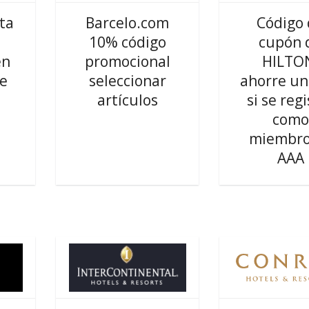
ta
Barcelo.com
Código
10% código
cupón 
en
promocional
HILTO
de
seleccionar
ahorre u
artículos
si se reg
como
miembro
AAA