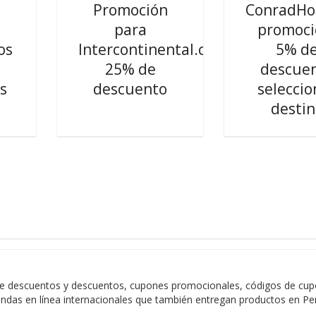
Promoción
ConradHo
o
para
promoci
os
Intercontinental.com:
5% d
25% de
descue
s
descuento
seleccio
desti
e descuentos y descuentos, cupones promocionales, códigos de cupon
endas en línea internacionales que también entregan productos en Pe