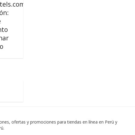
tels.com
ón:
e
nto
nar
no
es, ofertas y promociones para tiendas en línea en Perú y
rú.