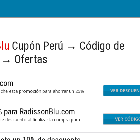
lu
Cupón Perú → Código de
 → Ofertas
.com
VER DESCUE
eche esta promoción para ahorrar un 25%
% para RadissonBlu.com
VER CÓDIG
PG
e descuento al finalizar la compra para