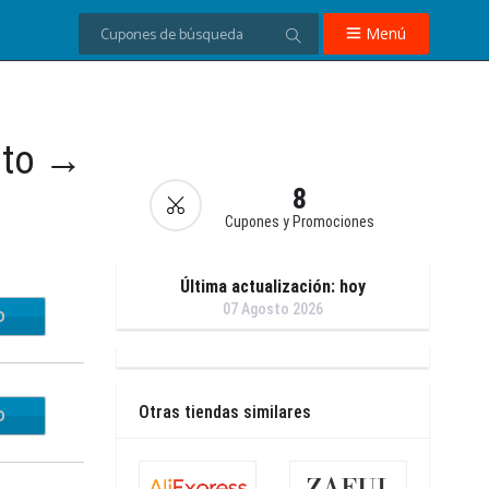
Menú
nto →
8
Cupones y Promociones
Última actualización: hoy
07 Agosto 2026
O
342C
Otras tiendas similares
O
2024