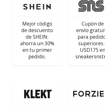
Mejor código
Cupón de
de descuento
envío gratui
de SHEIN:
para pedid
ahorra un 30%
superiores 
en tu primer
USD175 e
pedido.
sneakersnst