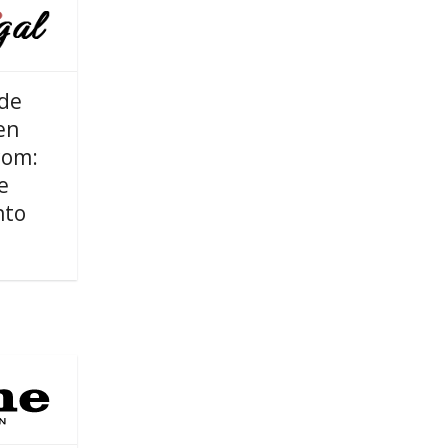
 de
en
com:
e
nto