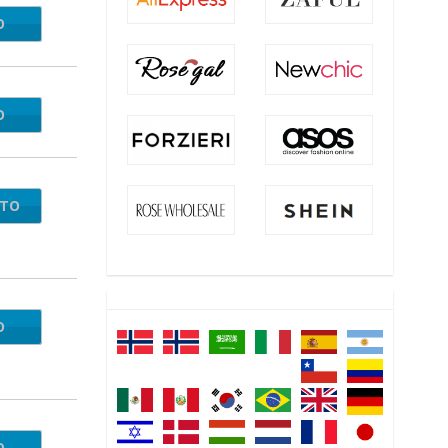
O
9FES
O
147A
NTO
O
SS21
O
SS21