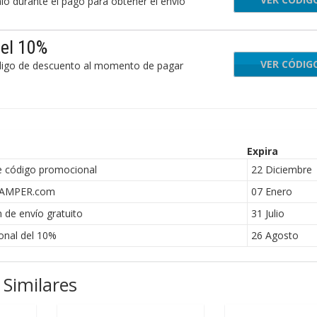
o durante el pago para obtener el envío
el 10%
VER CÓDIG
754
ódigo de descuento al momento de pagar
Expira
 código promocional
22 Diciembre
 CAMPER.com
07 Enero
de envío gratuito
31 Julio
nal del 10%
26 Agosto
Similares