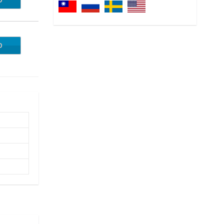
O
147A