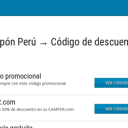
pón Perú → Código de descue
o promocional
VER CÓDIG
785
mpre con este código promocional
R.com
VER CÓDIG
CTA
 un 50% de descuento en su CAMPER.com