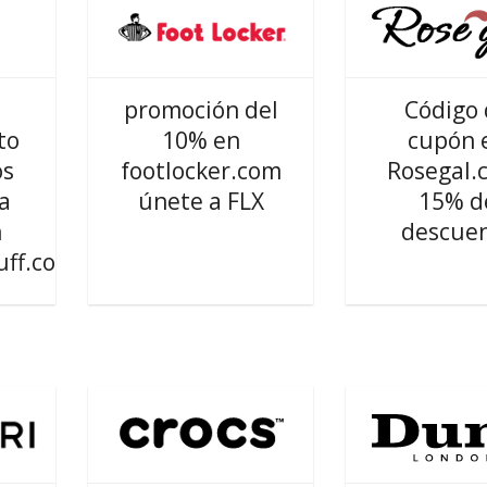
promoción del
Código
to
10% en
cupón 
os
footlocker.com
Rosegal.
a
únete a FLX
15% d
n
descue
uff.com