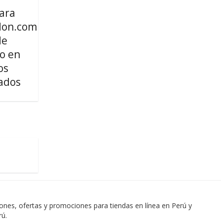
ara
on.com
de
o en
os
ados
es, ofertas y promociones para tiendas en línea en Perú y
rú.