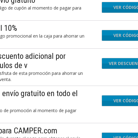
ío gratuito
VER CÓDIG
DCT
digo de cupón al momento de pagar para
l 10%
VER CÓDIG
754
o promocional en la caja para ahorrar un
uento adicional por
VER DESCUE
ulos de v
sfruta de esta promoción para ahorrar un
venta.
nvío gratuito en todo el
VER CÓDIG
PRE
go de promoción al momento de pagar
o para CAMPER.com
VER CÓDIG
PRE