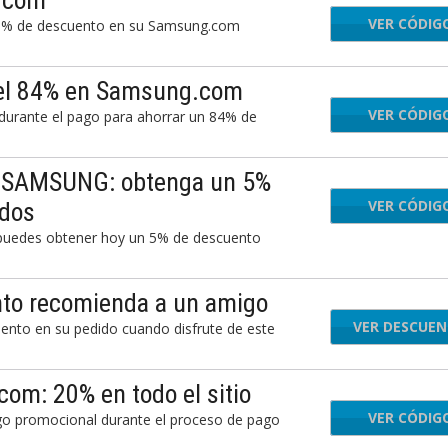
g.com
VER CÓDIG
-ZG
n 5% de descuento en su Samsung.com
del 84% en Samsung.com
VER CÓDIG
MIV
urante el pago para ahorrar un 84% de
e SAMSUNG: obtenga un 5%
VER CÓDIG
TF-
idos
uedes obtener hoy un 5% de descuento
to recomienda a un amigo
VER DESCUE
ento en su pedido cuando disfrute de este
om: 20% en todo el sitio
VER CÓDIG
-3
go promocional durante el proceso de pago