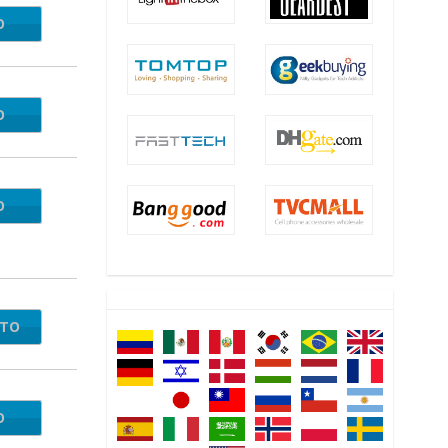
O
H78R
O
JP84
O
S4TX
NTO
O
IWI87