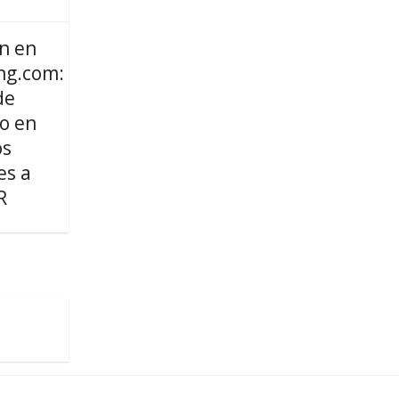
n en
ng.com:
de
o en
os
es a
R