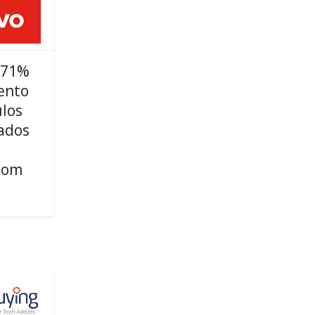
 71%
ento
ulos
ados
com