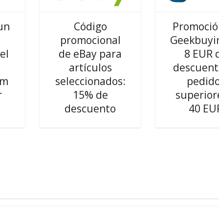
un
Código
Promoció
promocional
Geekbuyi
el
de eBay para
8 EUR 
artículos
descuent
om
seleccionados:
pedid
r
15% de
superior
descuento
40 EU