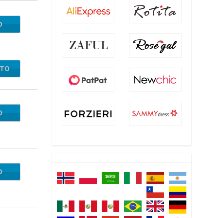
O
IN20
NTO
O
in22
O
RS20