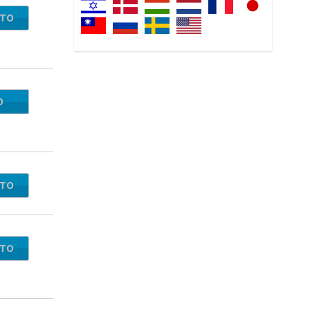
NTO
O
SS20
NTO
NTO