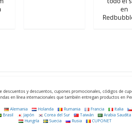
om
todo el s
a
en
Redbubbl
e descuentos y descuentos, cupones promocionales, códigos de cupon
endas en línea internacionales que también entregan productos en Pe
a
Alemania
Holanda
Rumania
Francia
Italia
Brasil
Japón
Corea del Sur
Taiwán
Arabia Saudita
Hungría
Suecia
Rusia
CUPONET