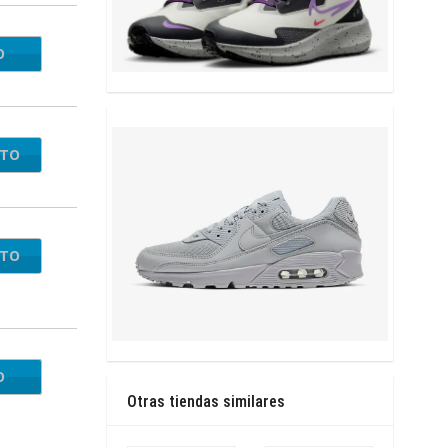
O
RT25
NTO
NTO
O
OL20
Otras tiendas similares