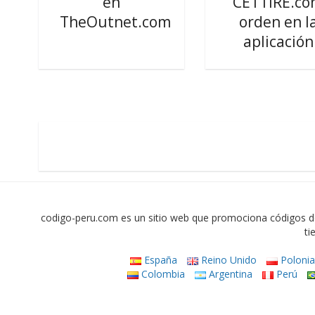
en
CETTIRE.c
TheOutnet.com
orden en l
aplicación
codigo-peru.com es un sitio web que promociona códigos d
ti
España
Reino Unido
Poloni
Colombia
Argentina
Perú