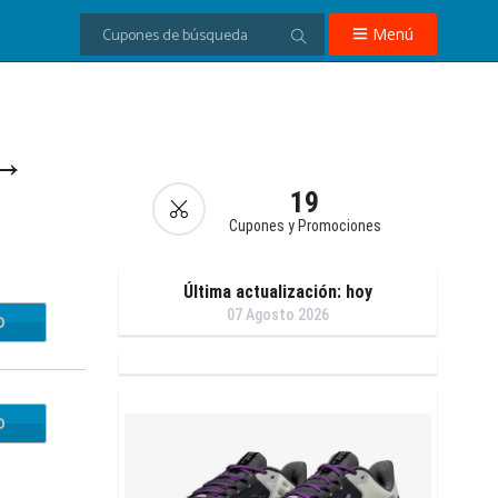
Menú
 →
19
Cupones y Promociones
Última actualización: hoy
07 Agosto 2026
O
HJD6
O
SELF