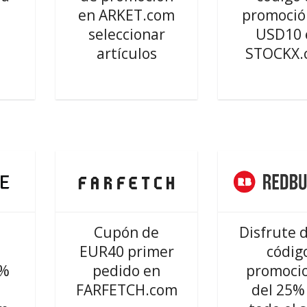
en ARKET.com
promoció
seleccionar
USD10 
artículos
STOCKX.
Cupón de
Disfrute 
EUR40 primer
códig
5%
pedido en
promoci
FARFETCH.com
del 25%