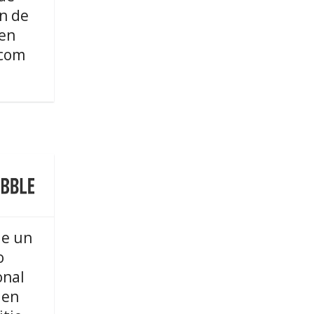
n de
en
com
de un
o
onal
 en