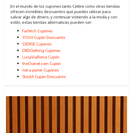
En el mundo de los cupones tanto Cettire como otras tiendas
ofrecen increíbles descuentos que puedes utilizar para
salvar algo de dinero, y continuar vistiendo a la moda y con
estilo, estas tiendas alternativas pueden ser:
Farfetch Cupones
YOOX Cupón Descuento
SSENSE Cupones
ENDClothing Cupones
LuisaViaRoma Cupón
theOutnet.com Cupón
net-a-porter Cupones
StockX Cupón Descuento