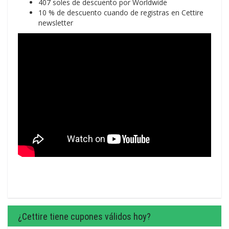
407 soles de descuento por Worldwide
10 % de descuento cuando de registras en Cettire
newsletter
¿Cettire tiene cupones válidos hoy?